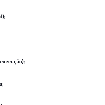
l);
 execução);
s;