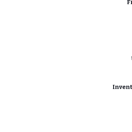
F
Invent