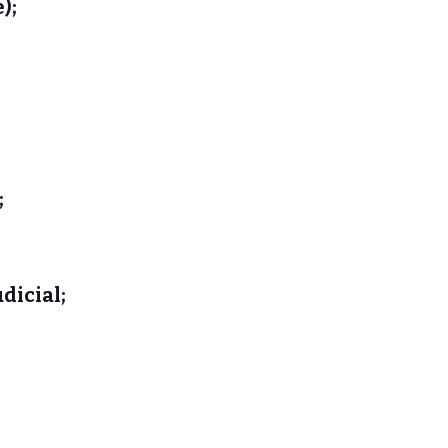
);
;
dicial;