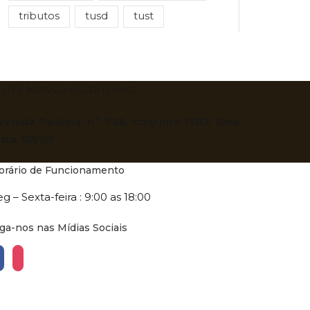
tributos
tusd
tust
ISITE NOSSO ESCRITÓRIO
venida Paulista, n.º 726, conjunto 1303, Bela
ista, SP/SP
orário de Funcionamento
eg – Sexta-feira : 9:00 as 18:00
iga-nos nas Mídias Sociais