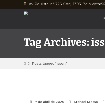
Av. Paulista, n.º 726, Conj. 1303, Bela Vista/S
Tag Archives: is
Posts tagged "issqn"
7 de abril de 2020
Michael Miosso