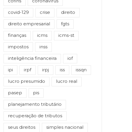
cofins
coronavírus
covid-129
crise
direito
direito empresarial
fgts
finanças
icms
icms-st
impostos
inss
inteligência financeira
iof
ipi
irpf
irpj
iss
issqn
lucro presumido
lucro real
pasep
pis
planejamento tributário
recuperação de tributos
seus direitos
simples nacional