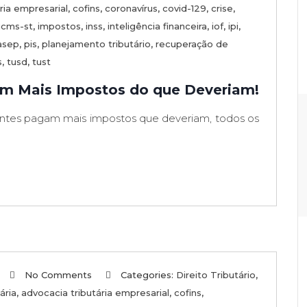
ria empresarial
,
cofins
,
coronavírus
,
covid-129
,
crise
,
icms-st
,
impostos
,
inss
,
inteligência financeira
,
iof
,
ipi
,
asep
,
pis
,
planejamento tributário
,
recuperação de
s
,
tusd
,
tust
m Mais Impostos do que Deveriam!
iantes pagam mais impostos que deveriam, todos os
No Comments
Categories:
Direito Tributário
,
ária
,
advocacia tributária empresarial
,
cofins
,