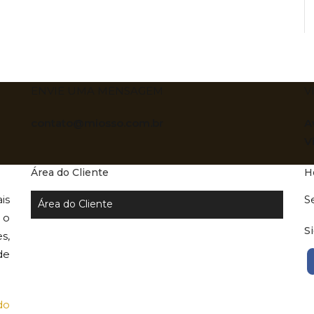
ENVIE UMA MENSAGEM
V
contato@miosso.com.br
A
V
Área do Cliente
H
is
S
Área do Cliente
 o
S
s,
de
do