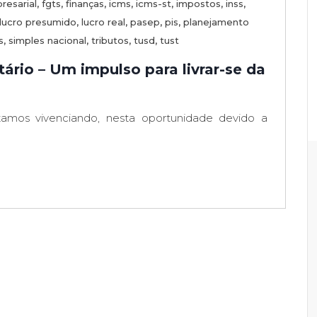
resarial
,
fgts
,
finanças
,
icms
,
icms-st
,
impostos
,
inss
,
lucro presumido
,
lucro real
,
pasep
,
pis
,
planejamento
s
,
simples nacional
,
tributos
,
tusd
,
tust
ário – Um impulso para livrar-se da
os vivenciando, nesta oportunidade devido a