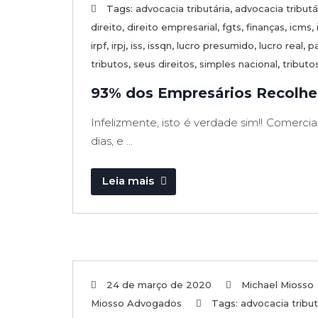
Tags:
advocacia tributária
,
advocacia tributá
direito
,
direito empresarial
,
fgts
,
finanças
,
icms
,
irpf
,
irpj
,
iss
,
issqn
,
lucro presumido
,
lucro real
,
p
tributos
,
seus direitos
,
simples nacional
,
tributo
93% dos Empresários Recolhe
Infelizmente, isto é verdade sim!! Comerc
dias, e ...
Leia mais
24 de março de 2020
Michael Miosso
Miosso Advogados
Tags:
advocacia tribut