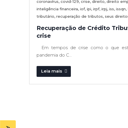
coronavírus
,
covid-129
,
crise
,
direito
,
direito emp
inteligência financeira
,
iof
,
ipi
,
irpf
,
irpj
,
iss
,
issqn
,
tributário
,
recuperação de tributos
,
seus direito
Recuperação de Crédito Tribut
crise
Em tempos de crise como o que estam
pandemia do C...
Leia mais