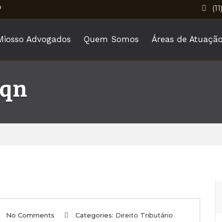
P
(11
Miosso Advogados
Quem Somos
Áreas de Atuaçã
sqn
No Comments
Categories:
Direito Tributário