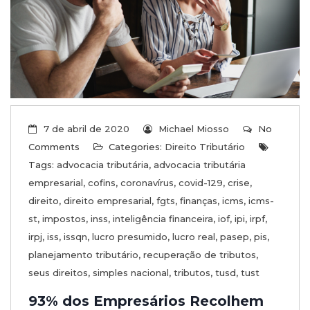
7 de abril de 2020
Michael Miosso
No
Comments
Categories:
Direito Tributário
Tags:
advocacia tributária
,
advocacia tributária
empresarial
,
cofins
,
coronavírus
,
covid-129
,
crise
,
direito
,
direito empresarial
,
fgts
,
finanças
,
icms
,
icms-
st
,
impostos
,
inss
,
inteligência financeira
,
iof
,
ipi
,
irpf
,
irpj
,
iss
,
issqn
,
lucro presumido
,
lucro real
,
pasep
,
pis
,
planejamento tributário
,
recuperação de tributos
,
seus direitos
,
simples nacional
,
tributos
,
tusd
,
tust
93% dos Empresários Recolhem