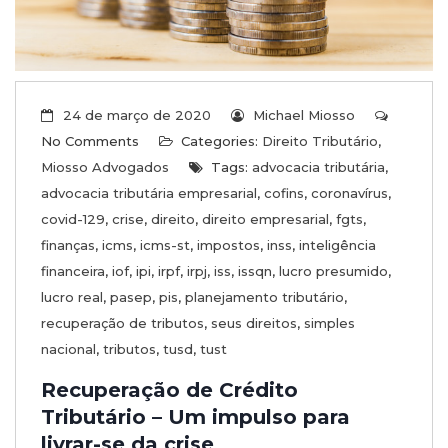
24 de março de 2020
Michael Miosso
No Comments
Categories:
Direito Tributário
,
Miosso Advogados
Tags:
advocacia tributária
,
advocacia tributária empresarial
,
cofins
,
coronavírus
,
covid-129
,
crise
,
direito
,
direito empresarial
,
fgts
,
finanças
,
icms
,
icms-st
,
impostos
,
inss
,
inteligência
financeira
,
iof
,
ipi
,
irpf
,
irpj
,
iss
,
issqn
,
lucro presumido
,
lucro real
,
pasep
,
pis
,
planejamento tributário
,
recuperação de tributos
,
seus direitos
,
simples
nacional
,
tributos
,
tusd
,
tust
Recuperação de Crédito
Tributário – Um impulso para
livrar-se da crise