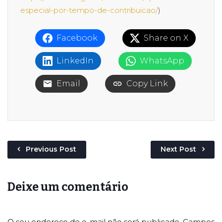
especial-por-tempo-de-contribuicao/
)
Facebook
Share on X
LinkedIn
WhatsApp
Email
Copy Link
Previous Post
Next Post
Deixe um comentário
O seu endereço de e-mail não será publicado.
Campos