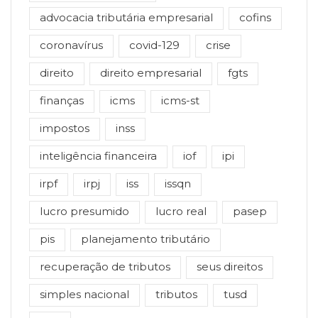
advocacia tributária empresarial
cofins
coronavírus
covid-129
crise
direito
direito empresarial
fgts
finanças
icms
icms-st
impostos
inss
inteligência financeira
iof
ipi
irpf
irpj
iss
issqn
lucro presumido
lucro real
pasep
pis
planejamento tributário
recuperação de tributos
seus direitos
simples nacional
tributos
tusd