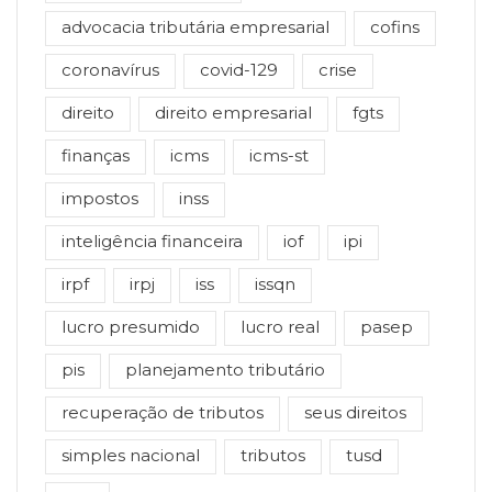
advocacia tributária empresarial
cofins
coronavírus
covid-129
crise
direito
direito empresarial
fgts
finanças
icms
icms-st
impostos
inss
inteligência financeira
iof
ipi
irpf
irpj
iss
issqn
lucro presumido
lucro real
pasep
pis
planejamento tributário
recuperação de tributos
seus direitos
simples nacional
tributos
tusd