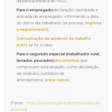
da perícia médica do INSS;
Para o empregado:
declaração carimbada e
assinada do empregador, informando a data
do último dia trabalhado (se precisar
,
imprima
o requerimento
);
Comunicação de acidente de trabalho
(CAT)
, se for o caso;
Para o segurado especial (trabalhador rural,
lavrador, pescador):
documentos
que
comprovem esta situação, como declaração
de sindicato, contratos de
arrendamento,
entre outros
.
(Fonte:
https://www.inss.gov.br/beneficios/auxilio-
doenca/
)